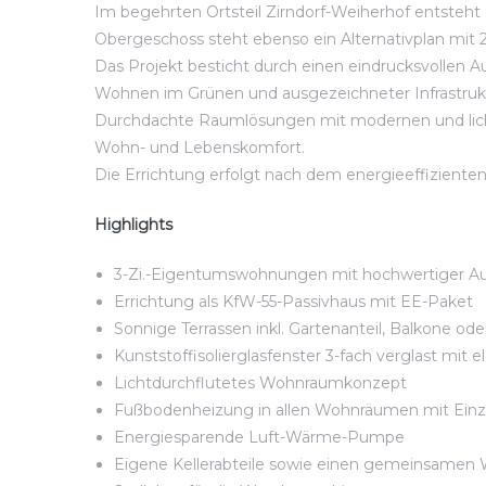
Im begehrten Ortsteil Zirndorf-Weiherhof entsteht
Obergeschoss steht ebenso ein Alternativplan mit
Das Projekt besticht durch einen eindrucksvollen A
Wohnen im Grünen und ausgezeichneter Infrastruktu
Durchdachte Raumlösungen mit modernen und lich
Wohn- und Lebenskomfort.
Die Errichtung erfolgt nach dem energieeffizient
Highlights
3-Zi.-Eigentumswohnungen mit hochwertiger Aus
Errichtung als KfW-55-Passivhaus mit EE-Paket
Sonnige Terrassen inkl. Gartenanteil, Balkone od
Kunststoffisolierglasfenster 3-fach verglast mit e
Lichtdurchflutetes Wohnraumkonzept
Fußbodenheizung in allen Wohnräumen mit Ein
Energiesparende Luft-Wärme-Pumpe
Eigene Kellerabteile sowie einen gemeinsame