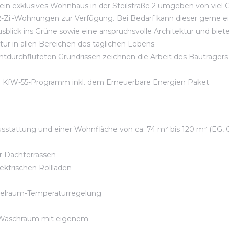
 ein exklusives Wohnhaus in der Steilstraße 2 umgeben von viel
 2-Zi.-Wohnungen zur Verfügung. Bei Bedarf kann dieser gerne 
usblick ins Grüne sowie eine anspruchsvolle Architektur und bie
r in allen Bereichen des täglichen Lebens.
tdurchfluteten Grundrissen zeichnen die Arbeit des Bauträge
en KfW-55-Programm inkl. dem Erneuerbare Energien Paket.
stattung und einer Wohnfläche von ca. 74 m² bis 120 m² (EG,
er Dachterrassen
lektrischen Rollläden
zelraum-Temperaturregelung
n Waschraum mit eigenem