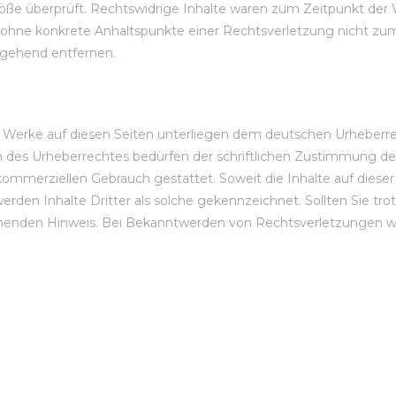
öße überprüft. Rechtswidrige Inhalte waren zum Zeitpunkt der 
doch ohne konkrete Anhaltspunkte einer Rechtsverletzung nicht 
mgehend entfernen.
nd Werke auf diesen Seiten unterliegen dem deutschen Urheberrec
 des Urheberrechtes bedürfen der schriftlichen Zustimmung des
t kommerziellen Gebrauch gestattet. Soweit die Inhalte auf diese
erden Inhalte Dritter als solche gekennzeichnet. Sollten Sie t
henden Hinweis. Bei Bekanntwerden von Rechtsverletzungen we